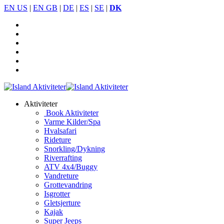
EN US
|
EN GB
|
DE
|
ES
|
SE
|
DK
Aktiviteter
Book Aktiviteter
Varme Kilder/Spa
Hvalsafari
Rideture
Snorkling/Dykning
Riverrafting
ATV 4x4/Buggy
Vandreture
Grottevandring
Isgrotter
Gletsjerture
Kajak
Super Jeeps