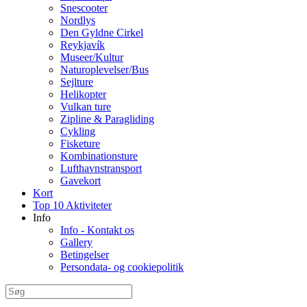
Snescooter
Nordlys
Den Gyldne Cirkel
Reykjavík
Museer/Kultur
Naturoplevelser/Bus
Sejlture
Helikopter
Vulkan ture
Zipline & Paragliding
Cykling
Fisketure
Kombinationsture
Lufthavnstransport
Gavekort
Kort
Top 10 Aktiviteter
Info
Info - Kontakt os
Gallery
Betingelser
Persondata- og cookiepolitik