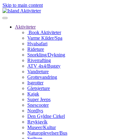
Skip to main content
Aktiviteter
Book Aktiviteter
Varme Kilder/Spa
Hvalsafari
Rideture
Snorkling/Dykning
Riverrafting
ATV 4x4/Buggy
Vandreture
Grottevandring
Isgrotter
Gletsjerture
Kajak
Super Jeeps
Snescooter
Nordlys
Den Gyldne Cirkel
Reykjavík
Museer/Kultur
Naturoplevelser/Bus
Sejlture