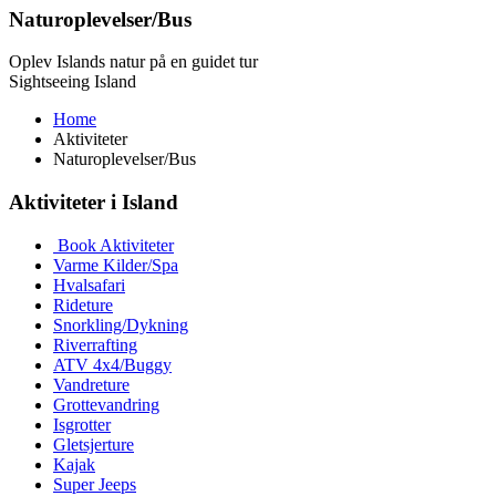
Naturoplevelser/Bus
Oplev Islands natur på en guidet tur
Sightseeing Island
Home
Aktiviteter
Naturoplevelser/Bus
Aktiviteter i Island
Book Aktiviteter
Varme Kilder/Spa
Hvalsafari
Rideture
Snorkling/Dykning
Riverrafting
ATV 4x4/Buggy
Vandreture
Grottevandring
Isgrotter
Gletsjerture
Kajak
Super Jeeps