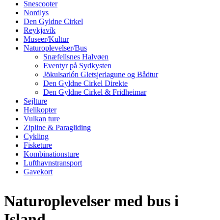
Snescooter
Nordlys
Den Gyldne Cirkel
Reykjavík
Museer/Kultur
Naturoplevelser/Bus
Snæfellsnes Halvøen
Eventyr på Sydkysten
Jökulsarlón Gletsjerlagune og Bådtur
Den Gyldne Cirkel Direkte
Den Gyldne Cirkel & Fridheimar
Sejlture
Helikopter
Vulkan ture
Zipline & Paragliding
Cykling
Fisketure
Kombinationsture
Lufthavnstransport
Gavekort
Naturoplevelser med bus i
Island