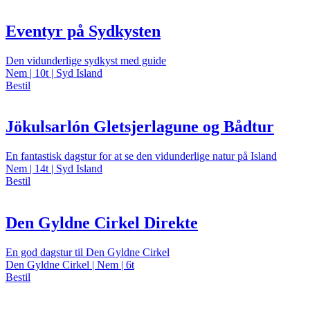
Eventyr på Sydkysten
Den vidunderlige sydkyst med guide
Nem | 10t | Syd Island
Bestil
Jökulsarlón Gletsjerlagune og Bådtur
En fantastisk dagstur for at se den vidunderlige natur på Island
Nem | 14t | Syd Island
Bestil
Den Gyldne Cirkel Direkte
En god dagstur til Den Gyldne Cirkel
Den Gyldne Cirkel | Nem | 6t
Bestil