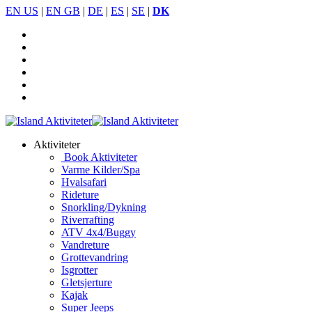
EN US
|
EN GB
|
DE
|
ES
|
SE
|
DK
Aktiviteter
Book Aktiviteter
Varme Kilder/Spa
Hvalsafari
Rideture
Snorkling/Dykning
Riverrafting
ATV 4x4/Buggy
Vandreture
Grottevandring
Isgrotter
Gletsjerture
Kajak
Super Jeeps