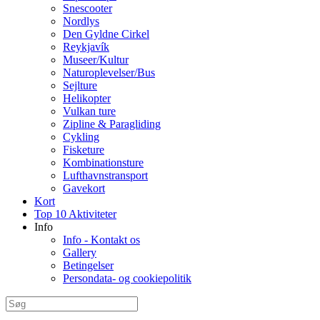
Snescooter
Nordlys
Den Gyldne Cirkel
Reykjavík
Museer/Kultur
Naturoplevelser/Bus
Sejlture
Helikopter
Vulkan ture
Zipline & Paragliding
Cykling
Fisketure
Kombinationsture
Lufthavnstransport
Gavekort
Kort
Top 10 Aktiviteter
Info
Info - Kontakt os
Gallery
Betingelser
Persondata- og cookiepolitik