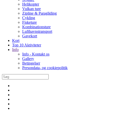
Helikopter
Vulkan ture
Zipline & Paragliding
Cykling
Fisketure
Kombinationsture
Lufthavnstransport
Gavekort
Kort
Top 10 Aktiviteter
Info
Info - Kontakt os
Gallery
Betingelser
Persondata- og cookiepolitik