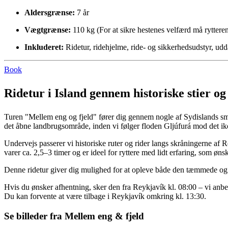
Aldersgrænse:
7 år
Vægtgrænse:
110 kg (For at sikre hestenes velfærd må ryttere
Inkluderet:
Ridetur, ridehjelme, ride- og sikkerhedsudstyr, udd
Book
Ridetur i Island gennem historiske stier o
Turen "Mellem eng og fjeld" fører dig gennem nogle af Sydislands smuk
det åbne landbrugsområde, inden vi følger floden Gljúfurá mod det ikon
Undervejs passerer vi historiske ruter og rider langs skråningerne a
varer ca. 2,5–3 timer og er ideel for ryttere med lidt erfaring, som ønsk
Denne ridetur giver dig mulighed for at opleve både den tæmmede og v
Hvis du ønsker afhentning, sker den fra Reykjavík kl. 08:00 – vi anbefa
Du kan forvente at være tilbage i Reykjavík omkring kl. 13:30.
Se billeder fra Mellem eng & fjeld