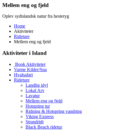
Mellem eng og fjeld
Oplev sydislandsk natur fra hesteryg
Home
Aktiviteter
Rideture
Mellem eng og fjeld
Aktiviteter i Island
Book Aktiviteter
Varme Kilder/Spa
Hvalsafari
Rideture
Landlig idyl
Lokal Arv
Lavatur
Mellem eng og fjeld
Hotspring tur
Ridning & Hotspring vandring
Viking Express
Strandridt
Black Beach ridetur