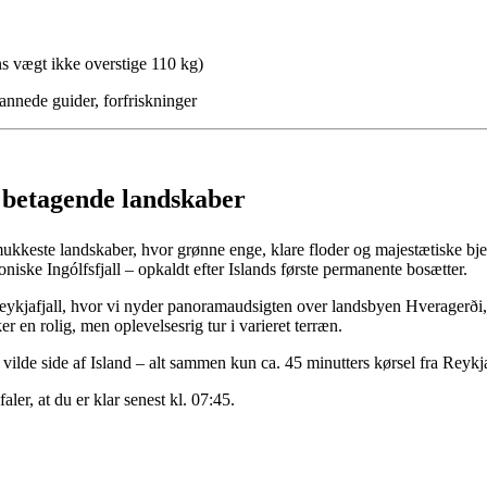
ns vægt ikke overstige 110 kg)
annede guider, forfriskninger
g betagende landskaber
keste landskaber, hvor grønne enge, klare floder og majestætiske bjerg
iske Ingólfsfjall – opkaldt efter Islands første permanente bosætter.
f Reykjafjall, hvor vi nyder panoramaudsigten over landsbyen Hveragerð
er en rolig, men oplevelsesrig tur i varieret terræn.
ilde side af Island – alt sammen kun ca. 45 minutters kørsel fra Reykj
ler, at du er klar senest kl. 07:45.