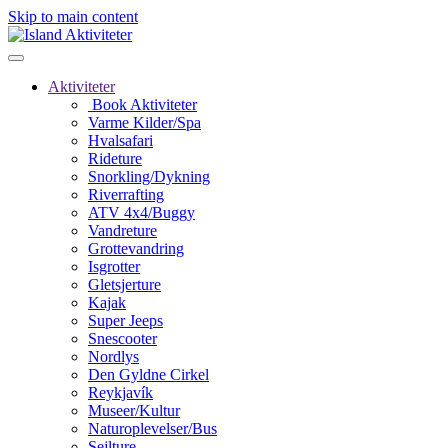
Skip to main content
Aktiviteter
Book Aktiviteter
Varme Kilder/Spa
Hvalsafari
Rideture
Snorkling/Dykning
Riverrafting
ATV 4x4/Buggy
Vandreture
Grottevandring
Isgrotter
Gletsjerture
Kajak
Super Jeeps
Snescooter
Nordlys
Den Gyldne Cirkel
Reykjavík
Museer/Kultur
Naturoplevelser/Bus
Sejlture