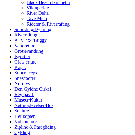
Black Beach familietur
Vikingeride
River Delta
Give Me 5
Ridetur & Riverrafting
Snorkling/Dykning
Riverrafting
ATV 4x4/Buggy
Vandreture
Grottevandring
Isgrotter
Gletsjerture
Kajak
Super Jeeps
Snescooter
Nordlys
Den Gyldne Cirkel
Reykjavík
Museer/Kultur
Naturoplevelser/Bus
Sejlture
Helikopter
Vulkan ture
Zipline & Paragliding
Cykling