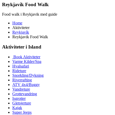
Reykjavík Food Walk
Food walk i Reykjavik med guide
Home
Aktiviteter
Reykjavík
Reykjavik Food Walk
Aktiviteter i Island
Book Aktiviteter
Varme Kilder/Spa
Hvalsafari
Rideture
Snorkling/Dykning
Riverrafting
ATV 4x4/Buggy
Vandreture
Grottevandring
Isgrotter
Gletsjerture
Kajak
Super Jeeps