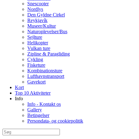
Snescooter
Nordlys
Den Gyldne Cirkel
Reykjavík
Museer/Kultur
Naturoplevelser/Bus
Sejlture
Helikopter
Vulkan ture
Zipline & Paragliding
Cykling
Fisketure
Kombinationsture
Lufthavnstransport
Gavekort
Kort
Top 10 Aktiviteter
Info
Info - Kontakt os
Gallery
Betingelser
Persondata- og cookiepolitik