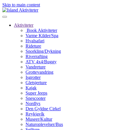
Skip to main content
Aktiviteter
Book Aktiviteter
Varme Kilder/Spa
Hvalsafari
Rideture
Snorkling/Dykning
Riverrafting
ATV 4x4/Buggy
Vandreture
Grottevandring
Isgrotter
Gletsjerture
Kajak
Super Jeeps
Snescooter
Nordlys
Den Gyldne Cirkel
Reykjavík
Museer/Kultur
Naturoplevelser/Bus
Sejlture