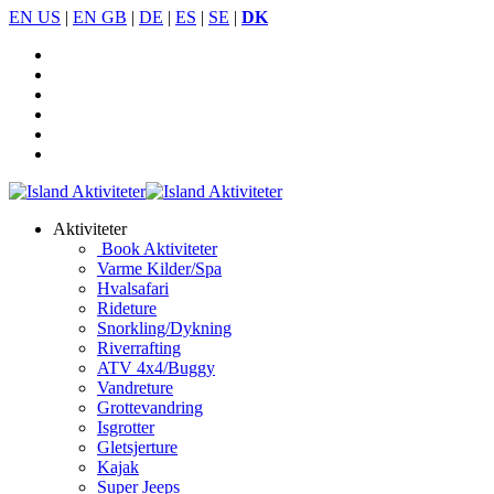
EN US
|
EN GB
|
DE
|
ES
|
SE
|
DK
Aktiviteter
Book Aktiviteter
Varme Kilder/Spa
Hvalsafari
Rideture
Snorkling/Dykning
Riverrafting
ATV 4x4/Buggy
Vandreture
Grottevandring
Isgrotter
Gletsjerture
Kajak
Super Jeeps