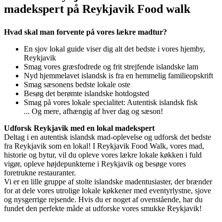
madekspert på Reykjavik Food walk
Hvad skal man forvente på vores lækre madtur?
En sjov lokal guide viser dig alt det bedste i vores hjemby,
Reykjavik
Smag vores græsfodrede og frit strejfende islandske lam
Nyd hjemmelavet islandsk is fra en hemmelig familieopskrift
Smag sæsonens bedste lokale oste
Besøg det berømte islandske hotdogsted
Smag på vores lokale specialitet: Autentisk islandsk fisk
... Og mere, afhængig af hver dag og sæson!
Udforsk Reykjavik med en lokal madekspert
Deltag i en autentisk islandsk mad-oplevelse og udforsk det bedste
fra Reykjavik som en lokal! I Reykjavik Food Walk, vores mad,
historie og bytur, vil du opleve vores lækre lokale køkken i fuld
vigør, opleve højdepunkterne i Reykjavik og besøge vores
foretrukne restauranter.
Vi er en lille gruppe af stolte islandske madentusiaster, der brænder
for at dele vores utrolige lokale køkkener med eventyrlystne, sjove
og nysgerrige rejsende. Hvis du er noget af ovenstående, har du
fundet den perfekte måde at udforske vores smukke Reykjavik!