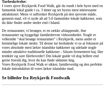
Turbeskrivelse:
I vores sjove Reykjavik Food Walk, går du rundt i hele byen med en
fantastisk lokal guide i ca. 3 timer og ser byens mest interessante
attraktioner. Mens vi udforsker Reykjavik på den sjoveste måde,
gennem mad, vil vi nyde alt ad 5-6 fantastiske lokale køkkener, som
du ikke finder andre steder end i Island.
De restauranter, vi besøger, er en række afslappende, fine
restauranter og hyggelige familiedrevne virksomheder. Nogle er
velkendte "skal besøge restauranter" i Reykjavik, mens andre er
hemmelige lokale steder. Til denne tur besluttede vi os at fokusere på
vores absolutte mest lækre islandske køkkener og udelade nogle
mindre attraktive traditionelle køkkener - Såsom fermenteret haj, fåre
testikler og sure fårehoveder! Din lokale guide vil dog hellere end
gerne foreslå dig, hvor du kan finde sådanne ting.
Vores Reykjavik Food Walk er sikker, familievenlig og den perfekte
lokale introduktion til vores lækre islandske mad.
Se billeder fra Reykjavik Foodwalk