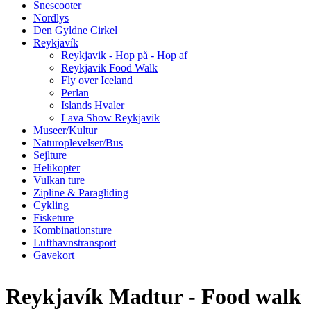
Snescooter
Nordlys
Den Gyldne Cirkel
Reykjavík
Reykjavik - Hop på - Hop af
Reykjavik Food Walk
Fly over Iceland
Perlan
Islands Hvaler
Lava Show Reykjavik
Museer/Kultur
Naturoplevelser/Bus
Sejlture
Helikopter
Vulkan ture
Zipline & Paragliding
Cykling
Fisketure
Kombinationsture
Lufthavnstransport
Gavekort
Reykjavík Madtur - Food walk