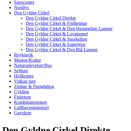
Snescooter
Nordlys
Den Gyldne Cirkel
Den Gyldne Cirkel Direkte
Den Gyldne Cirkel & Fridheimar
Den Gyldne Cirkel & Den Hemmelige Lagune
Den Gyldne Cirkel & Lavatunnel
Den Gyldne Cirkel & Snorkeling
Den Gyldne Cirkel & Superjeep
Den Gyldne Cirkel & Den Blå Lagune
Reykjavík
Museer/Kultur
Naturoplevelser/Bus
Sejlture
Helikopter
Vulkan ture
Zipline & Paragliding
Cykling
Fisketure
Kombinationsture
Lufthavnstransport
Gavekort
Den Gyldne Cirkel Direkte