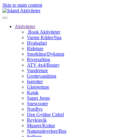
Skip to main content
Aktiviteter
Book Aktiviteter
Varme Kilder/Spa
Hvalsafari
Rideture
Snorkling/Dykning
Riverrafting
ATV 4x4/Buggy
Vandreture
Grottevandring
Isgrotter
Gletsjerture
Kajak
Super Jeeps
Snescooter
Nordlys
Den Gyldne Cirkel
Reykjavík
Museer/Kultur
Naturoplevelser/Bus
Sejlture