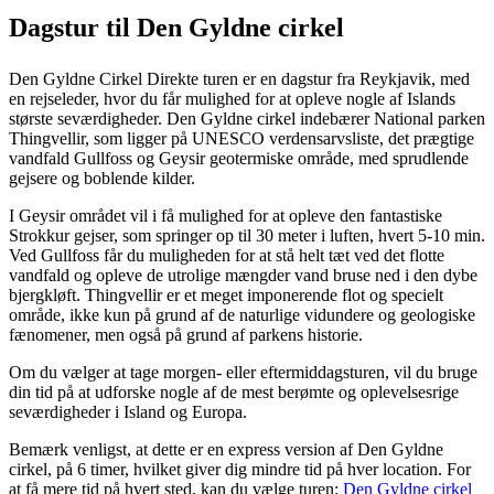
Dagstur til Den Gyldne cirkel
Den Gyldne Cirkel Direkte turen er en dagstur fra Reykjavik, med
en rejseleder, hvor du får mulighed for at opleve nogle af Islands
største seværdigheder. Den Gyldne cirkel indebærer National parken
Thingvellir, som ligger på UNESCO verdensarvsliste, det prægtige
vandfald Gullfoss og Geysir geotermiske område, med sprudlende
gejsere og boblende kilder.
I Geysir området vil i få mulighed for at opleve den fantastiske
Strokkur gejser, som springer op til 30 meter i luften, hvert 5-10 min.
Ved Gullfoss får du muligheden for at stå helt tæt ved det flotte
vandfald og opleve de utrolige mængder vand bruse ned i den dybe
bjergkløft. Thingvellir er et meget imponerende flot og specielt
område, ikke kun på grund af de naturlige vidundere og geologiske
fænomener, men også på grund af parkens historie.
Om du vælger at tage morgen- eller eftermiddagsturen, vil du bruge
din tid på at udforske nogle af de mest berømte og oplevelsesrige
seværdigheder i Island og Europa.
Bemærk venligst, at dette er en express version af Den Gyldne
cirkel, på 6 timer, hvilket giver dig mindre tid på hver location. For
at få mere tid på hvert sted, kan du vælge turen:
Den Gyldne cirkel