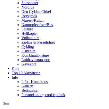
Snescooter
Nordlys
Den Gyldne Cirkel
Reykjavík
Museer/Kultur
Naturoplevelser/Bus
Sejlture
Helikopter
Vulkan ture
Zipline & Paragliding
Cykling
Fisketure
Kombinationsture
Lufthavnstransport
Gavekort
Kort
Top 10 Aktiviteter
Info
Info - Kontakt os
Gallery
Betingelser
Persondata- og cookiepolitik