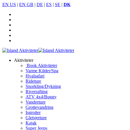
EN US
|
EN GB
|
DE
|
ES
|
SE
|
DK
Aktiviteter
Book Aktiviteter
Varme Kilder/Spa
Hvalsafari
Rideture
Snorkling/Dykning
Riverrafting
ATV 4x4/Buggy
Vandreture
Grottevandring
Isgrotter
Gletsjerture
Kajak
Super Jeeps